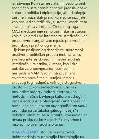
istraživanju Pokreta nesvrstanih, osobito onih
specifično usmjerenih na teme jugoslavenske
kulturne politike i diplomacije, ali i ideologije
baštine i muzejskih praksi koje su se razvijale
kao posljedica različitih „susreta“ i modaliteta
„razmjene“ sa zemljama Globalnog juga.
MAU međutim nije samo baštinska institucija
koja čuva građu od interesa za istraživače, već
propulzivno i angažirano mjesto proizvodnje
teorijskog i praktičnog znanja.
Tijekom posljednjeg desetljeća, suvremeni
društveno-političkih procesi mobilizirali su
sve veći interes domaćih i međunarodnih
istraživača, umjetnika, kustosa, kao i šire
publike za pripovijestima i povijesnim
naslijeđem NAM. Svojim istraživanjem
stvaramo nova čitanja i sudjelujemo u
aktivaciji tog naslijeđa. Važno je stoga stvoriti
prostor kritičkom sagledavanju uzroka i
posljedice našeg vlastitog interesa, kao i
metoda i načina bavljenja kulturom „drugih“.
Kroz izlaganja Ane Sladojević i Ane Knežević,
temeljena na njihovom dugogodišnjem radu i
promišljanju „antikolonijalnog muzeja“ i
dekolonijalnih muzejskih praksi, ova radionica
otvara priliku da kroz zajednički otvorimo i
raspravimo ova i srodna pitanja.
ANA KNEŽEVIĆ
Istoričarka umetnosti,
doktorantkinja muzeologije i heritologije na