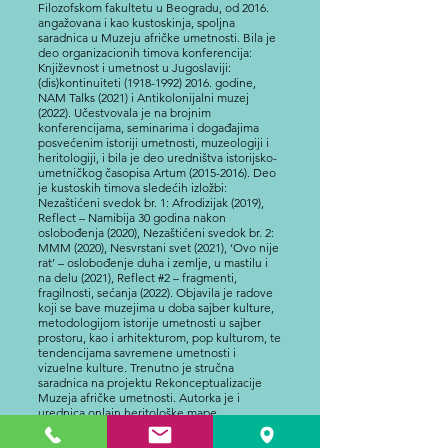
Filozofskom fakultetu u Beogradu, od 2016.
angažovana i kao kustoskinja, spoljna
saradnica u Muzeju afričke umetnosti. Bila je
deo organizacionih timova konferencija:
Književnost i umetnost u Jugoslaviji:
(dis)kontinuiteti
(1918-1992) 2016
. godine,
NAM Talks (2021) i Antikolonijalni muzej
(2022). Učestvovala je na brojnim
konferencijama, seminarima i događajima
posvećenim istoriji umetnosti, muzeologiji i
heritologiji, i bila je deo uredništva istorijsko-
umetničkog časopisa Artum
(2015-2016)
. Deo
je kustoskih timova sledećih izložbi:
Nezaštićeni svedok br. 1: Afrodizijak (2019),
Reflect – Namibija 30 godina nakon
oslobođenja (2020), Nezaštićeni svedok br. 2:
MMM (2020), Nesvrstani svet (2021), ‘Ovo nije
rat’ – oslobođenje duha i zemlje, u mastilu i
na delu (2021), Reflect #2 – fragmenti,
fragilnosti, sećanja (2022). Objavila je radove
koji se bave muzejima u doba sajber kulture,
metodologijom istorije umetnosti u sajber
prostoru, kao i arhitekturom, pop kulturom, te
tendencijama savremene umetnosti i
vizuelne kulture. Trenutno je stručna
saradnica na projektu Rekonceptualizacije
Muzeja afričke umetnosti. Autorka je i
urednica onlajn heritološke mape
(
https://nesvrstani.rs/
) i deo uredničkog tima
sajta (
https://um.edu.rs/html/
). Trenutno radi