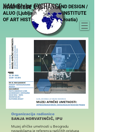
NAM Globe_EXCHANGE
ACADEMY OF FINE ARTS AND DESIGN /
ALUO (Ljubljana, Slovenia), INSTITUTE
OF ART HISTORY (Zagreb, Croatia)
Organizacija radionice
SANJA HORVATINČIČ, IPU
Muzej afričke umetnosti u Beogradu
nezaobilazna je referenca različitih pristupa